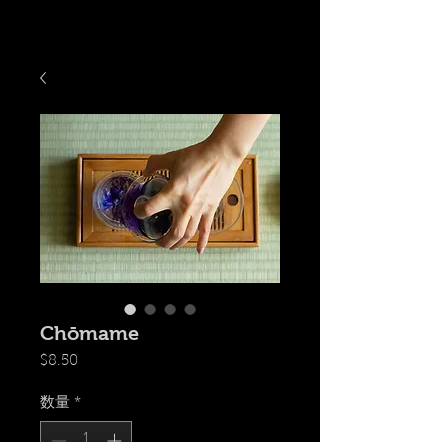
Chōmame
価
$8.50
格
数量
*