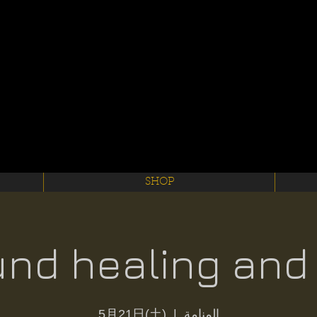
SHOP
nd healing and
5月21日(土)
  |  
المنامة