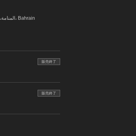
المنامة, Al Andalus Garden shop 151D road 327, block 308 Road No 327 block 328 المنامة،, المنامة، Bahrain
販売終了
販売終了