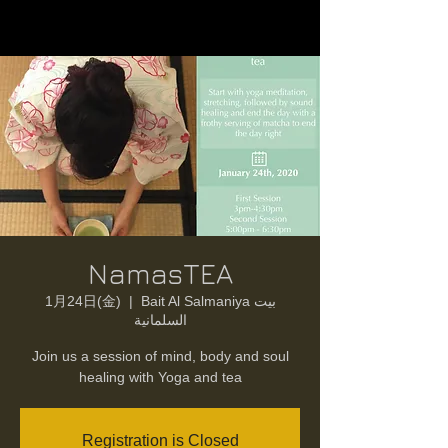
NamasTEA
1月24日(金)
  |  
Bait Al Salmaniya بيت
السلمانية
Join us a session of mind, body and soul
healing with Yoga and tea
Registration is Closed